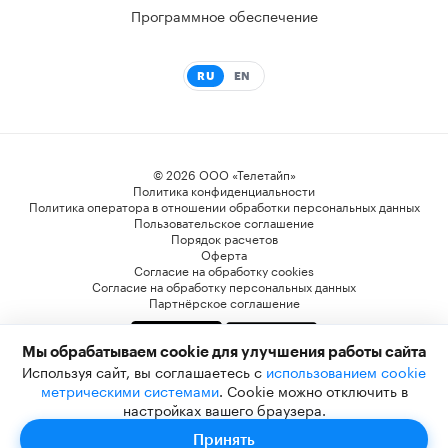
Программное обеспечение
RU
EN
© 2026 ООО «Телетайп»
Политика конфиденциальности
Политика оператора в отношении обработки персональных данных
Пользовательское соглашение
Порядок расчетов
Оферта
Согласие на обработку cookies
Согласие на обработку персональных данных
Партнёрское соглашение
Мы обрабатываем cookie для улучшения работы сайта
* Компания Meta Platforms Inc. признана экстремистской организацией, и ее
Используя сайт, вы соглашаетесь с
использованием cookie
деятельность запрещена на территории РФ. WhatsApp, Facebook и Instagram являются
метрическими системами
. Cookie можно отключить в
ее продуктами. Реализация Facebook и Instagram на территории РФ запрещена.
настройках вашего браузера.
Принять