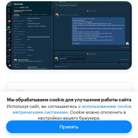
Сделки создаются автоматически
Мы обрабатываем cookie для улучшения работы сайта
Новое обращение → новая сделка с заполненными
Используя сайт, вы соглашаетесь с
использованием cookie
полями: канал, источник, контактные данные, текст
метрическими системами
. Cookie можно отключить в
первого сообщения.
настройках вашего браузера.
Принять