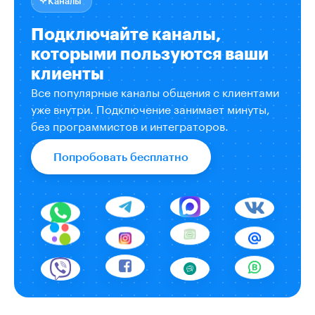
Каналы
Подключайте каналы,
которыми пользуются ваши
клиенты
Все популярные каналы общения с клиентами
уже внутри. Подключение занимает минуты,
без программистов и интеграторов.
Попробовать бесплатно