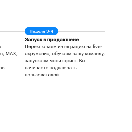
Неделя 3-4
Запуск в продакшене
е
Переключаем интеграцию на live-
am, MAX,
окружение, обучаем вашу команду,
запускаем мониторинг. Вы
ов.
начинаете подключать
пользователей.