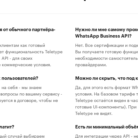
я от обычного партнёра-
Нужно ли мне самому прох
WhatsApp Business API?
клиентам как готовый
Нет. Все сертификации и подк
ет функциональность Teletype
Вы получаете готовую функци
API - для своих
необходимости самостоятельн
е коммерческие условия.
провайдерами.
х пользователей?
Можно ли скрыть, что под 
 на себя - мы знаем
Да, для этого есть формат Whi
вопросы по вашему сервису -
условия. На базовом тарифе 
уется в договоре, чтобы не
Teletype остаётся виден в ча
готовые UI-компоненты). При 
Teletype не видят.
латит?
Есть ли минимальный объём
дый случай выбираем
Для интеграции через API - н