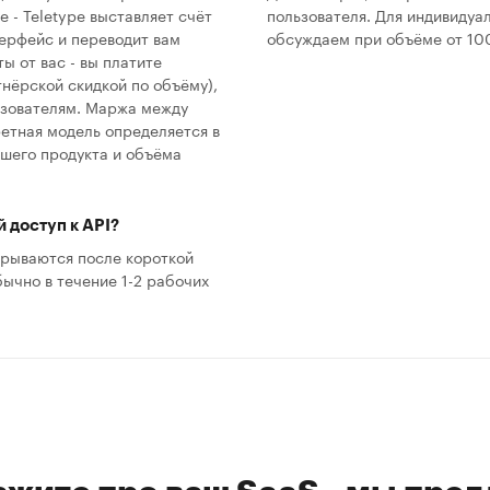
e - Teletype выставляет счёт
пользователя. Для индивидуал
ерфейс и переводит вам
обсуждаем при объёме от 10
ы от вас - вы платите
тнёрской скидкой по объёму),
ьзователям. Маржа между
ретная модель определяется в
шего продукта и объёма
 доступ к API?
крываются после короткой
бычно в течение 1-2 рабочих