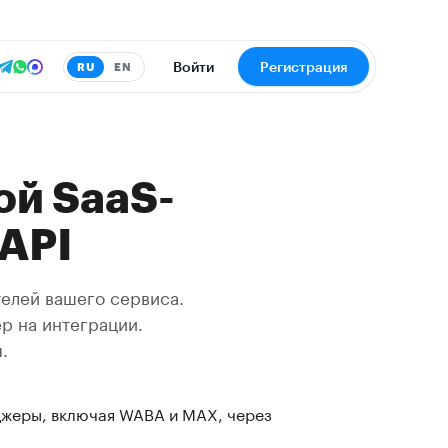
Войти
Регистрация
RU
EN
ой SaaS-
 API
ателей вашего сервиса.
р на интеграции.
.
жеры, включая WABA и MAX, через