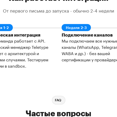
От первого письма до запуска - обычно 2-4 недели
я 1-2
Неделя 2-3
еская интеграция
Подключение каналов
манда работает с API.
Мы подключаем все нужны
ский менеджер Teletype
каналы (WhatsApp, Telegr
т с архитектурой и
WABA и др.) - без вашей
ми случаями. Тестируем
сертификации у провайдер
и в sandbox.
FAQ
Частые вопросы