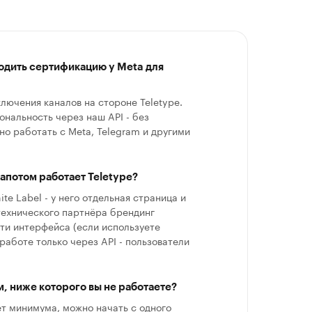
одить сертификацию у Meta для
лючения каналов на стороне Teletype.
ональность через наш API - без
о работать с Meta, Telegram и другими
капотом работает Teletype?
te Label - у него отдельная страница и
технического партнёра брендинг
сти интерфейса (если используете
работе только через API - пользователи
, ниже которого вы не работаете?
ет минимума, можно начать с одного