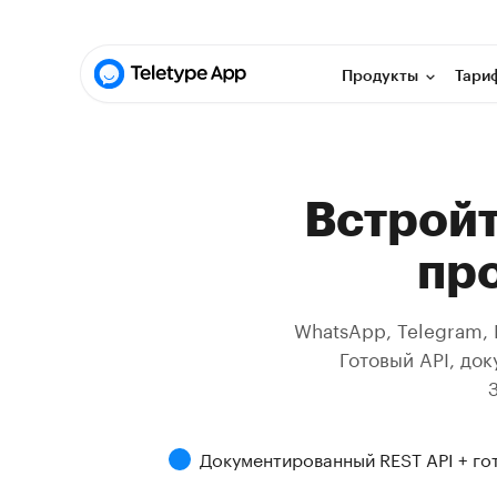
Продукты
Тари
Встройт
про
WhatsApp, Telegram, M
Готовый API, до
Документированный REST API + го