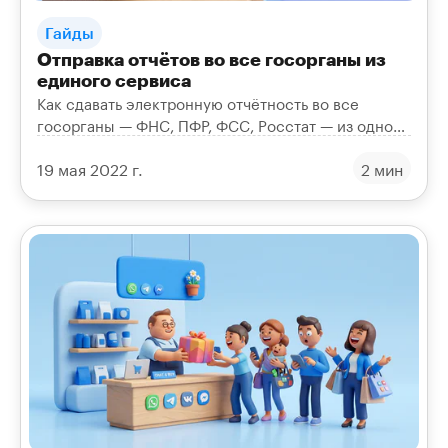
Гайды
Отправка отчётов во все госорганы из
единого сервиса
Как сдавать электронную отчётность во все
госорганы — ФНС, ПФР, ФСС, Росстат — из одного
онлайн-сервиса «Онлайн-Спринтер» без лишней
19 мая 2022 г.
2 мин
рутины.