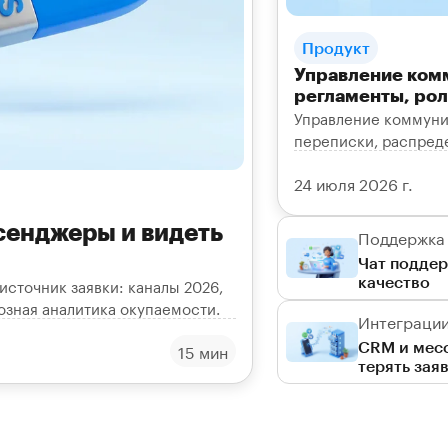
Продукт
Управление ком
регламенты, рол
Управление коммуни
переписки, распреде
ответов и собрать от
24 июля 2026 г.
сенджеры и видеть
Поддержка 
Чат поддер
качество
источник заявки: каналы 2026,
возная аналитика окупаемости.
Интеграции 
CRM и месс
15 мин
терять зая