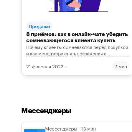
Продажи
8 приёмов: как в онлайн-чате убедить
сомневающегося клиента купить
Почему клиенты сомневаются перед покупкой
и как менеджеру снять возражения в
переписке в мессенджерах и соцсетях. 8
21 февраля 2022 г.
7 мин
рабочих приёмов для продаж.
Мессенджеры
Мессенджеры · 13 мин