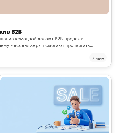
и в B2B
ешение командой делают B2B-продажи
чему мессенджеры помогают продвигать
вать возражения.
7 мин