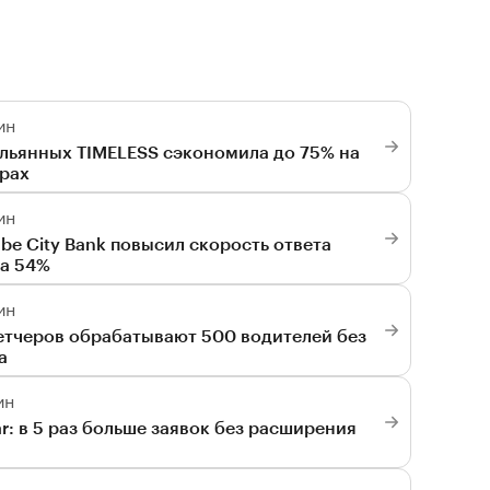
ин
альянных TIMELESS сэкономила до 75% на
рах
ин
be City Bank повысил скорость ответа
на 54%
ин
етчеров обрабатывают 500 водителей без
а
ин
r: в 5 раз больше заявок без расширения