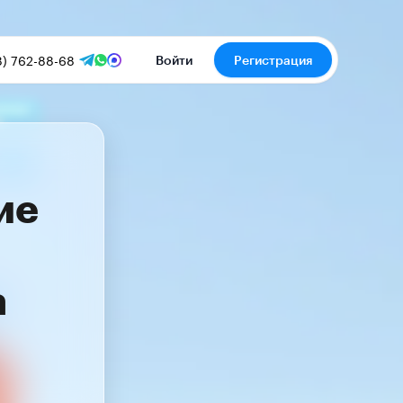
8) 762-88-68
Войти
Регистрация
ие
а