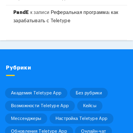
PandE
к записи
Реферальная программа: как
зарабатывать с Teletype
Рубрики
Академия Teletype App
Без рубрики
Возможности Teletype App
Кейсы
Мессенджеры
Настройка Teletype App
Обновления Teletype App
Онлайн-чат