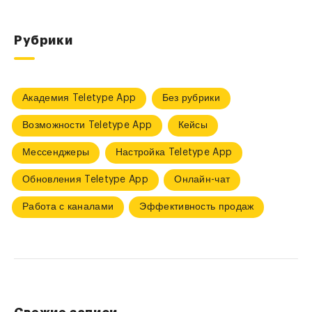
Рубрики
Академия Teletype App
Без рубрики
Возможности Teletype App
Кейсы
Мессенджеры
Настройка Teletype App
Обновления Teletype App
Онлайн-чат
Работа с каналами
Эффективность продаж