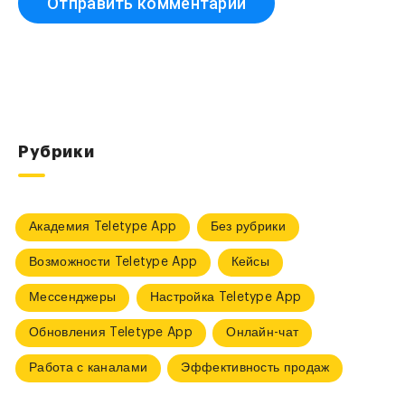
Рубрики
Академия Teletype App
Без рубрики
Возможности Teletype App
Кейсы
Мессенджеры
Настройка Teletype App
Обновления Teletype App
Онлайн-чат
Работа с каналами
Эффективность продаж