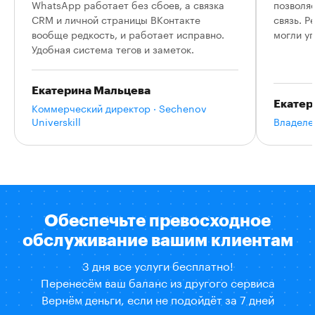
WhatsApp работает без сбоев, а связка
позволя
CRM и личной страницы ВКонтакте
связь. 
вообще редкость, и работает исправно.
могли у
Удобная система тегов и заметок.
Екатерина Мальцева
Екатер
Коммерческий директор · Sechenov
Universkill
Владеле
Обеспечьте превосходное
обслуживание вашим клиентам
3 дня все услуги бесплатно!
Перенесём ваш баланс из другого сервиса
Вернём деньги, если не подойдёт за 7 дней