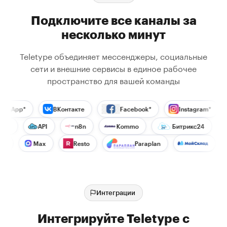
Подключите все каналы за
несколько минут
Teletype объединяет мессенджеры, социальные
сети и внешние сервисы в единое рабочее
пространство для вашей команды
p*
ВКонтакте
Facebook*
Instagram*
Ав
SMS
API
n8n
Kommo
Битрикс24
Max
Resto
Paraplan
Интеграции
Интегрируйте Teletype с