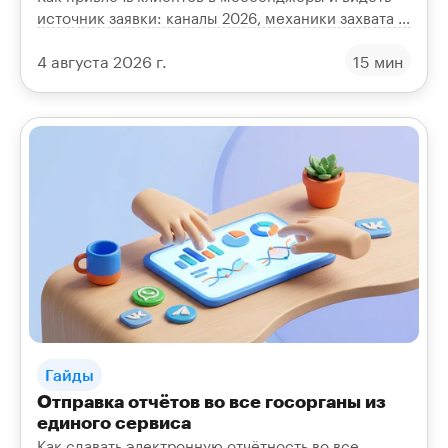
источник заявки: каналы 2026, механики захвата в
диалог, рассылки, UTM и сквозная аналитика
4 августа 2026 г.
15 мин
окупаемости.
Гайды
Отправка отчётов во все госорганы из
единого сервиса
Как сдавать электронную отчётность во все