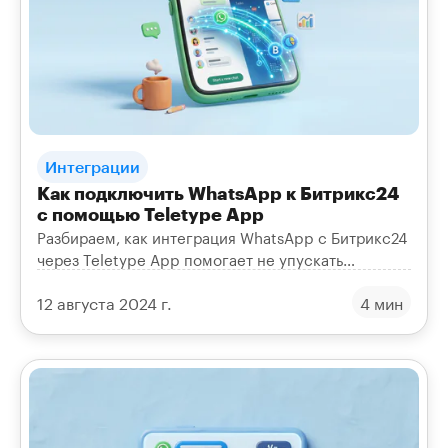
Интеграции
Как подключить WhatsApp к Битрикс24
с помощью Teletype App
Разбираем, как интеграция WhatsApp с Битрикс24
через Teletype App помогает не упускать
клиентов, автоматизировать процессы и улучшить
12 августа 2024 г.
4 мин
сервис.