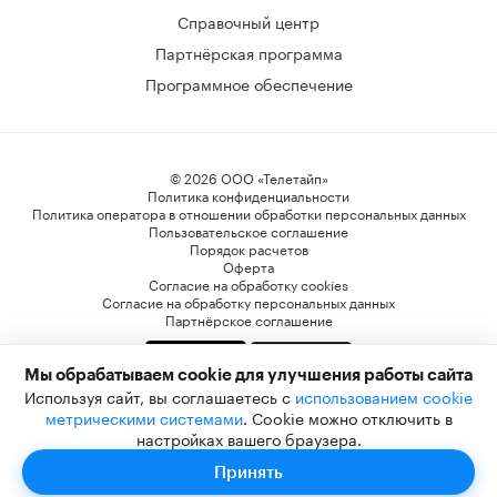
Справочный центр
Партнёрская программа
Программное обеспечение
© 2026 ООО «Телетайп»
Политика конфиденциальности
Политика оператора в отношении обработки персональных данных
Пользовательское соглашение
Порядок расчетов
Оферта
Согласие на обработку cookies
Согласие на обработку персональных данных
Партнёрское соглашение
Мы обрабатываем cookie для улучшения работы сайта
* Компания Meta Platforms Inc. признана экстремистской организацией, и ее
Используя сайт, вы соглашаетесь с
использованием cookie
деятельность запрещена на территории РФ. WhatsApp, Facebook и Instagram являются
метрическими системами
. Cookie можно отключить в
ее продуктами. Реализация Facebook и Instagram на территории РФ запрещена.
настройках вашего браузера.
Принять