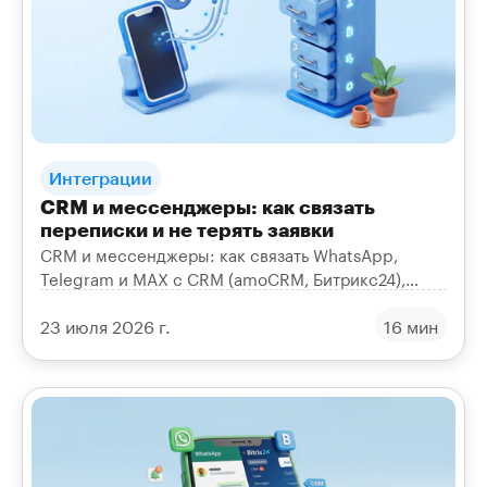
Интеграции
CRM и мессенджеры: как связать
переписки и не терять заявки
CRM и мессенджеры: как связать WhatsApp,
Telegram и MAX с CRM (amoCRM, Битрикс24),
чтобы заявки и сделки не терялись, а переписка
23 июля 2026 г.
16 мин
была в одной системе.