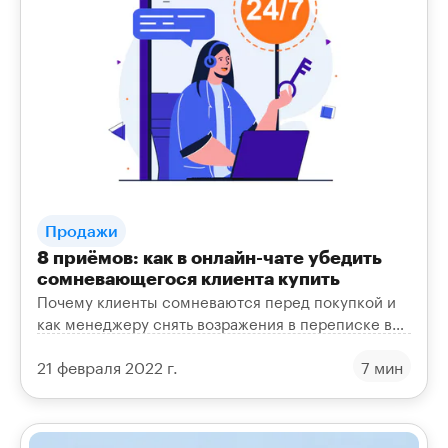
Продажи
8 приёмов: как в онлайн-чате убедить
сомневающегося клиента купить
Почему клиенты сомневаются перед покупкой и
как менеджеру снять возражения в переписке в
мессенджерах и соцсетях. 8 рабочих приёмов для
21 февраля 2022 г.
7 мин
продаж.