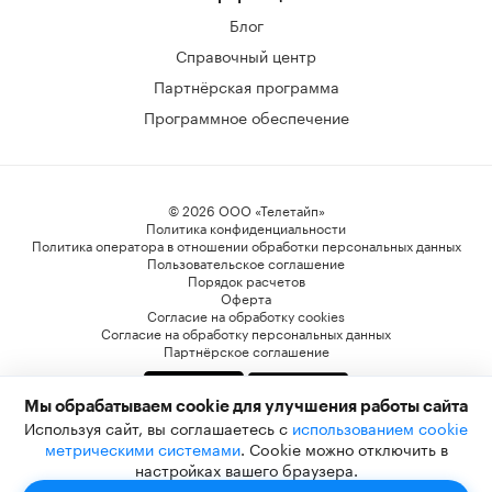
Блог
Справочный центр
Партнёрская программа
Программное обеспечение
© 2026 ООО «Телетайп»
Политика конфиденциальности
Политика оператора в отношении обработки персональных данных
Пользовательское соглашение
Порядок расчетов
Оферта
Согласие на обработку cookies
Согласие на обработку персональных данных
Партнёрское соглашение
Мы обрабатываем cookie для улучшения работы сайта
* Компания Meta Platforms Inc. признана экстремистской организацией, и ее
Используя сайт, вы соглашаетесь с
использованием cookie
деятельность запрещена на территории РФ. WhatsApp, Facebook и Instagram являются
метрическими системами
. Cookie можно отключить в
ее продуктами. Реализация Facebook и Instagram на территории РФ запрещена.
настройках вашего браузера.