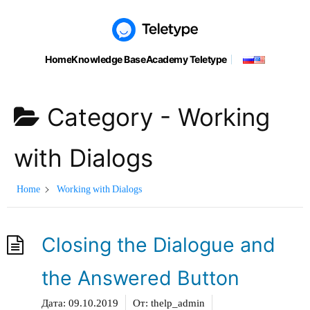
Skip
to
Home
Knowledge Base
Academy Teletype
content
Category -
Working
with Dialogs
Home
Working with Dialogs
Closing the Dialogue and
the Answered Button
Дата:
09.10.2019
От:
thelp_admin