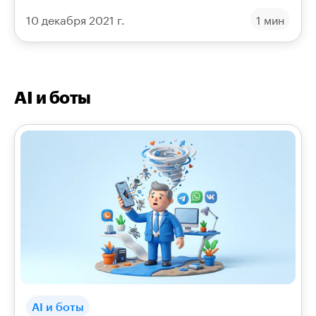
поздравления, акции. Меньше неявок и экономия
10 декабря 2021 г.
1 мин
на SMS.
AI и боты
AI и боты