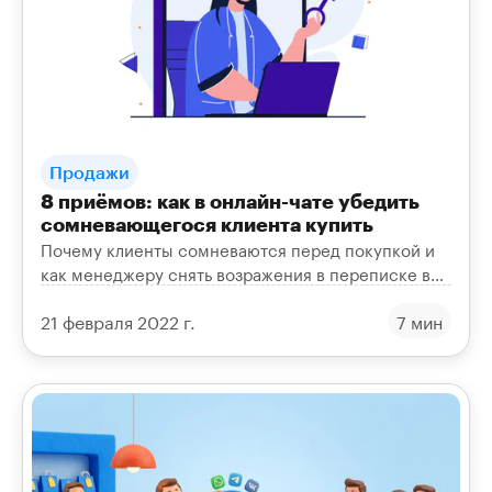
Продажи
8 приёмов: как в онлайн-чате убедить
сомневающегося клиента купить
Почему клиенты сомневаются перед покупкой и
как менеджеру снять возражения в переписке в
мессенджерах и соцсетях. 8 рабочих приёмов для
21 февраля 2022 г.
7 мин
продаж.