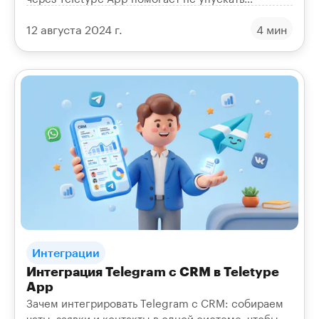
клиентов, автоматизировать процессы и улучшить
12 августа 2024 г.
4 мин
сервис.
Интеграции
Интеграция Telegram с CRM в Teletype
App
Зачем интегрировать Telegram с CRM: собираем
чаты, заявки и контакты в одной системе, чтобы