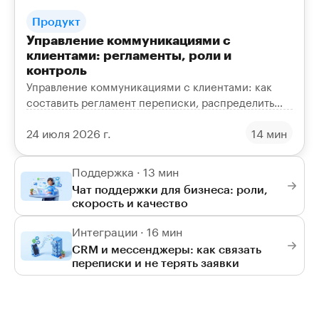
Продукт
Управление коммуникациями с
клиентами: регламенты, роли и
контроль
Управление коммуникациями с клиентами: как
составить регламент переписки, распределить
роли, контролировать скорость и качество ответов
24 июля 2026 г.
14 мин
и собрать отчёты.
Поддержка · 13 мин
Чат поддержки для бизнеса: роли,
скорость и качество
Интеграции · 16 мин
CRM и мессенджеры: как связать
переписки и не терять заявки