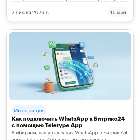
чтобы заявки и сделки не терялись, а переписка
23 июля 2026 г.
16 мин
была в одной системе.
Интеграции
Как подключить WhatsApp к Битрикс24
с помощью Teletype App
Разбираем, как интеграция WhatsApp с Битрикс24
через Teletype App помогает не упускать