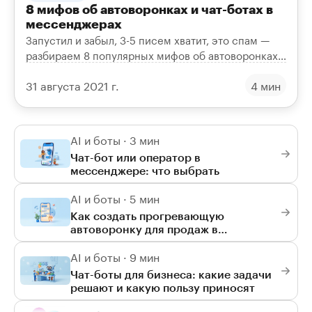
8 мифов об автоворонках и чат-ботах в
мессенджерах
Запустил и забыл, 3-5 писем хватит, это спам —
разбираем 8 популярных мифов об автоворонках
и чат-ботах в мессенджерах и как обстоят дела на
31 августа 2021 г.
4 мин
деле.
AI и боты · 3 мин
Чат-бот или оператор в
мессенджере: что выбрать
AI и боты · 5 мин
Как создать прогревающую
автоворонку для продаж в
мессенджерах
AI и боты · 9 мин
Чат-боты для бизнеса: какие задачи
решают и какую пользу приносят