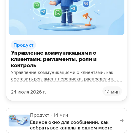
Продукт
Управление коммуникациями с
клиентами: регламенты, роли и
контроль
Управление коммуникациями с клиентами: как
составить регламент переписки, распределить
роли, контролировать скорость и качество ответов
24 июля 2026 г.
14 мин
и собрать отчёты.
Продукт · 14 мин
Единое окно для сообщений: как
собрать все каналы в одном месте