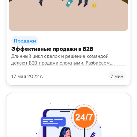
Продажи
Эффективные продажи в B2B
Длинный цикл сделок и решение командой
делают B2B-продажи сложными. Разбираем,
почему мессенджеры помогают продвигать
17 мая 2022 г.
7 мин
сложные продукты и закрывать возражения.