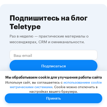
Подпишитесь на блог
Teletype
Раз в неделю — практические материалы о
мессенджерах, CRM и омниканальности.
Подписаться
Я согласен на
обработку персональных
Мы обрабатываем cookie для улучшения работы сайта
данных
Используя сайт, вы соглашаетесь с
использованием cookie
метрическими системами
. Cookie можно отключить в
Раз в неделю, без спама. Отписка в один клик.
настройках вашего браузера.
Принять