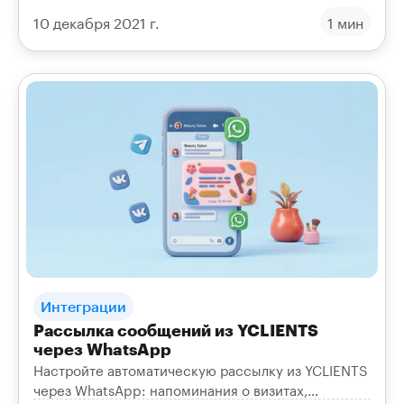
и Telegram при смене статуса заказа. Шаблоны,
10 декабря 2021 г.
1 мин
триггеры и переменные.
Интеграции
Рассылка сообщений из YCLIENTS
через WhatsApp
Настройте автоматическую рассылку из YCLIENTS
через WhatsApp: напоминания о визитах,