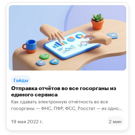
Гайды
Отправка отчётов во все госорганы из
единого сервиса
Как сдавать электронную отчётность во все
госорганы — ФНС, ПФР, ФСС, Росстат — из одного
онлайн-сервиса «Онлайн-Спринтер» без лишней
19 мая 2022 г.
2 мин
рутины.