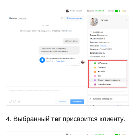
4. Выбранный
тег
присвоится клиенту.