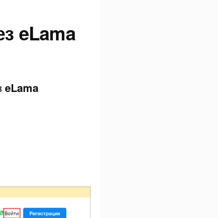
рез eLama
з
eLama