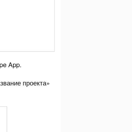
pe App.
азвание проекта»