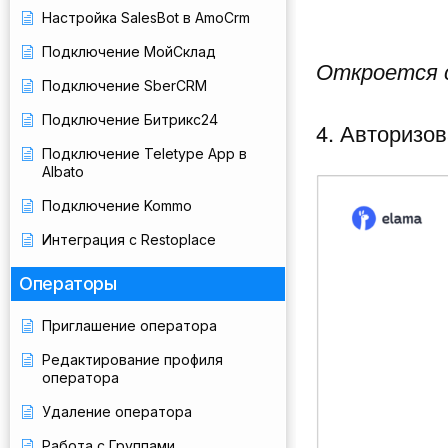
Настройка SalesBot в AmoCrm
Подключение МойСклад
Откроется 
Подключение SberCRM
Подключение Битрикс24
4. Авторизо
Подключение Teletype App в
Albato
Подключение Kommo
Интеграция с Restoplace
Операторы
Приглашение оператора
Редактирование профиля
оператора
Удаление оператора
Работа с Группами