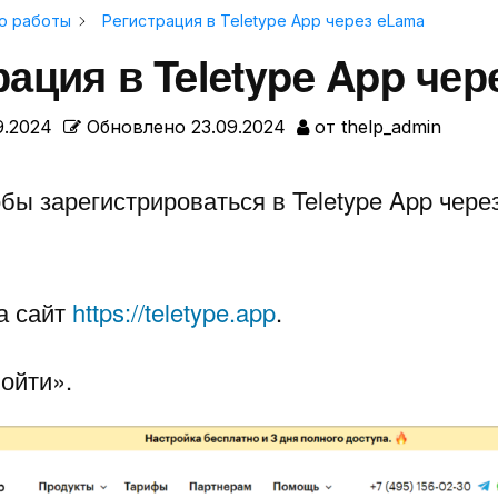
о работы
Регистрация в Teletype App через eLama
рация в Teletype App че
9.2024
Обновлено
23.09.2024
от
thelp_admin
обы зарегистрироваться в Teletype App чере
а сайт
https://teletype.app
.
ойти».