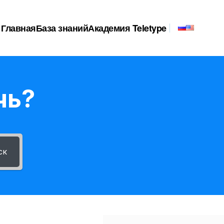
Главная
База знаний
Академия Teletype
чь?
ск