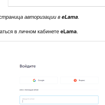
страница авторизации в
eLama
.
ваться в личном кабинете
eLama
.