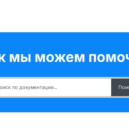
к мы можем помо
Пои