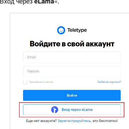
«Вход через
eLama
«.