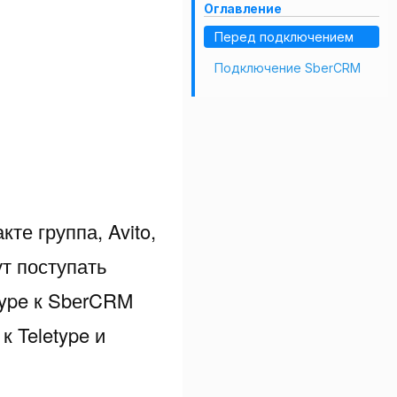
Оглавление
Перед подключением
Подключение SbеrCRM
е группа, Avito,
ут поступать
type к SbеrCRM
 Teletype и