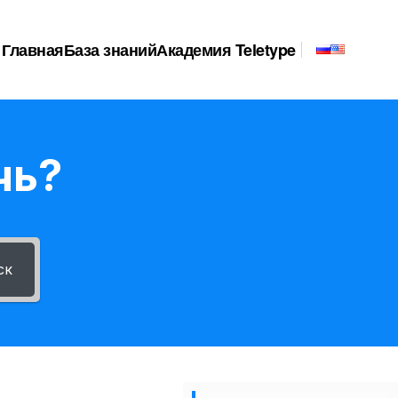
Главная
База знаний
Академия Teletype
чь?
ск