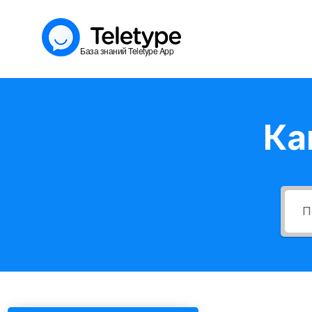
Перейти
к
База знаний Teletype App
содержимому
Ка