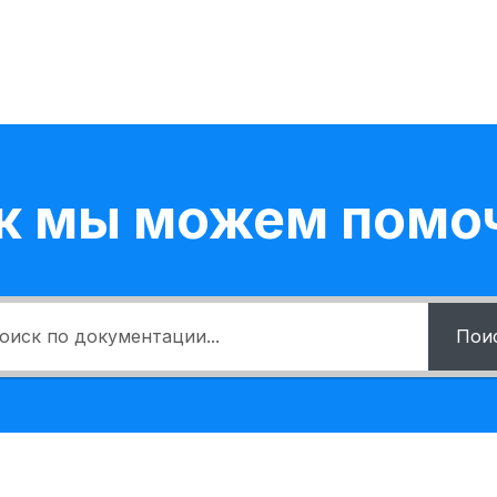
к мы можем помо
Пои