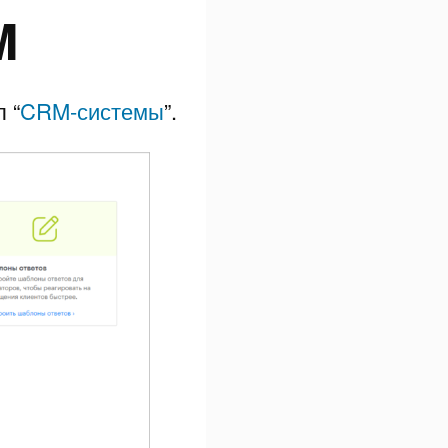
M
 “
CRM-системы
”.