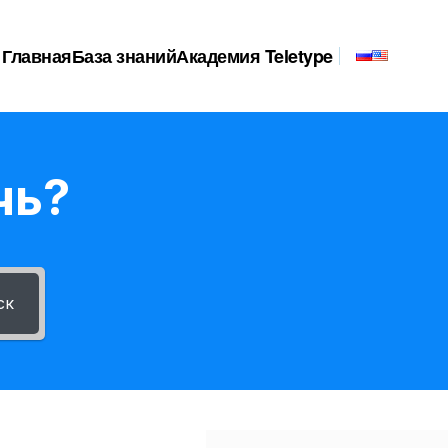
Главная
База знаний
Академия Teletype
чь?
ск