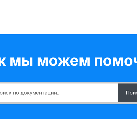
к мы можем помо
Пои